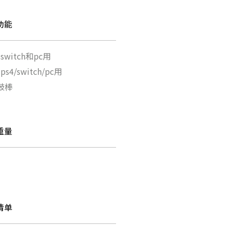
功能
 switch和pc用
ps4/switch/pc用
鼓棒
重量
清单