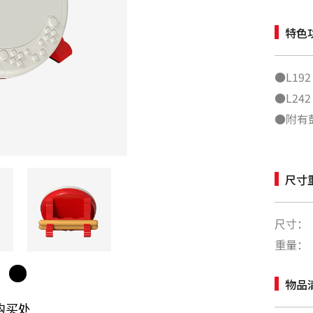
特色
●L192
●L242 
●附有
尺寸
尺寸：
重量：
物品
购买处