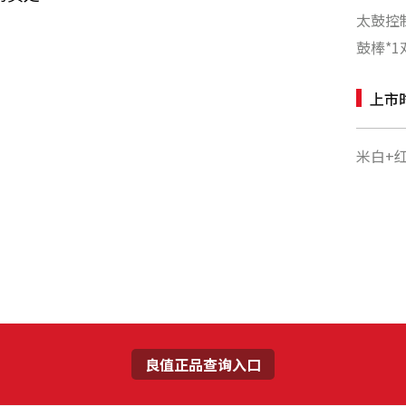
太鼓控
鼓棒*1
上市
米白+
良值正品查询入口