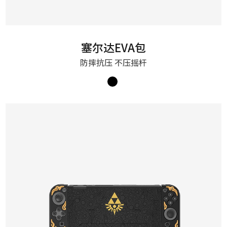
塞尔达EVA包
防摔抗压 不压摇杆